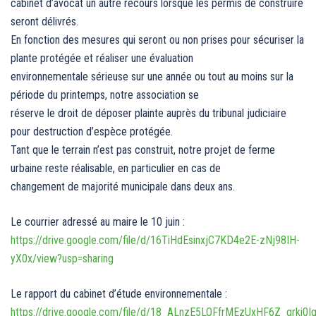
cabinet d’avocat un autre recours lorsque les permis de construire
seront délivrés.
En fonction des mesures qui seront ou non prises pour sécuriser la
plante protégée et réaliser une évaluation
environnementale sérieuse sur une année ou tout au moins sur la
période du printemps, notre association se
réserve le droit de déposer plainte auprès du tribunal judiciaire
pour destruction d’espèce protégée.
Tant que le terrain n’est pas construit, notre projet de ferme
urbaine reste réalisable, en particulier en cas de
changement de majorité municipale dans deux ans.
Le courrier adressé au maire le 10 juin :
https://drive.google.com/file/d/16TiHdEsinxjC7KD4e2E-zNj98IH-
yX0x/view?usp=sharing
Le rapport du cabinet d’étude environnementale :
https://drive.google.com/file/d/18_ALnzE5LOFfrMEzUxHF6Z_grki0I