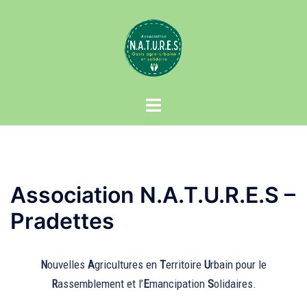
Aller
au
contenu
Ouvrir/fermer
le
menu
Association N.A.T.U.R.E.S –
Pradettes
N
ouvelles
A
gricultures en
T
erritoire
U
rbain pour le
R
assemblement et l’
E
mancipation
S
olidaires.