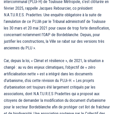
intercommunal (PLUi-H) de Toulouse Métropole, s’est clôturée en
février 2025, rappelle Jacques Rebourcier, co président
N.A.T.U.R.E.S. Pradettes. Une enquête obligatoire à la suite de
l’annulation de ce PLUih par le Tribunal administratif de Toulouse
les 30 mars et 20 mai 2021 pour cause de trop forte densification,
concernant notamment l’OAP de Bordeblanche. Depuis, pour
justifier les constructions, la Ville se rabat sur des versions très
anciennes du PLU ».
Car, depuis la loi, « Climat et résilience », de 2021, la situation a
changé : au vu des enjeux climatiques, l’objectif de « zéro
artificialisation nette » est a intégré dans les documents
d’urbanisme, d’où cette révision du PLUi-H. « Les projets
d’urbanisation ont toujours été largement critiqués par les
associations, dont N.A.T.U.R.E.S Pradettes qui a proposé aux
citoyens de demander la modification du document d’urbanisme
pour le secteur Bordeblanche afin de protéger cet îlot de fraîcheur
et de biodiversité. Une association soutenue par le Collectif des