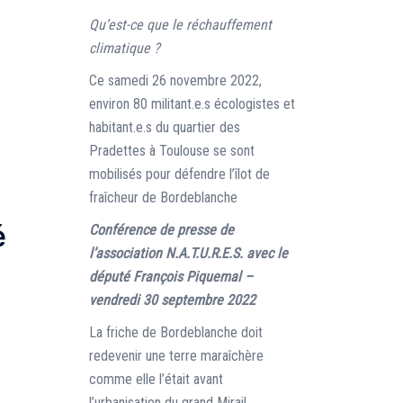
Qu’est-ce que le réchauffement
climatique ?
Ce samedi 26 novembre 2022,
environ 80 militant.e.s écologistes et
habitant.e.s du quartier des
Pradettes à Toulouse se sont
mobilisés pour défendre l’îlot de
fraîcheur de Bordeblanche
é
Conférence de presse de
l’association N.A.T.U.R.E.S. avec le
député François Piquemal –
vendredi 30 septembre 2022
La friche de Bordeblanche doit
redevenir une terre maraîchère
comme elle l’était avant
l’urbanisation du grand Mirail