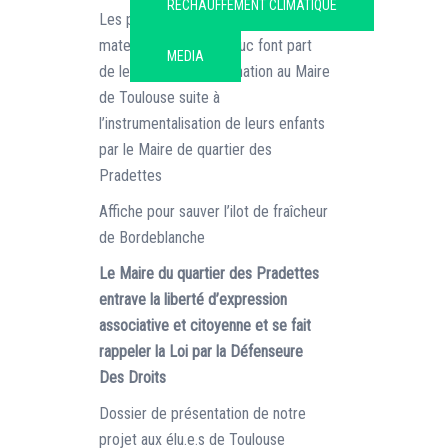
RÉCHAUFFEMENT CLIMATIQUE
Les parents d’élèves de l’école
maternelle Violet Le Duc font part
MEDIA
de leur profonde indignation au Maire
de Toulouse suite à
l’instrumentalisation de leurs enfants
par le Maire de quartier des
Pradettes
Affiche pour sauver l’ilot de fraîcheur
de Bordeblanche
Le Maire du quartier des Pradettes
entrave la liberté d’expression
associative et citoyenne et se fait
rappeler la Loi par la Défenseure
Des Droits
Dossier de présentation de notre
projet aux élu.e.s de Toulouse