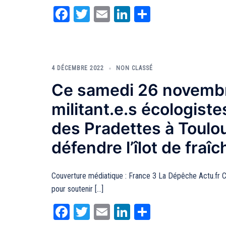
Facebook
Twitter
Email
LinkedIn
Partager
4 DÉCEMBRE 2022
NON CLASSÉ
Ce samedi 26 novembr
militant.e.s écologiste
des Pradettes à Toulo
défendre l’îlot de fra
Couverture médiatique : France 3 La Dépêche Actu.fr C
pour soutenir […]
Facebook
Twitter
Email
LinkedIn
Partager