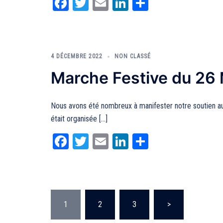
Facebook
Twitter
Email
LinkedIn
Partager
4 DÉCEMBRE 2022
NON CLASSÉ
Marche Festive du 26
Nous avons été nombreux à manifester notre soutien au 
était organisée […]
Facebook
Twitter
Email
LinkedIn
Partager
Pagination
1
2
3
>