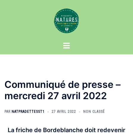
Aller
au
contenu
Ouvrir/fermer
le
menu
Communiqué de presse –
mercredi 27 avril 2022
PAR
NATPRADETTESST1
27 AVRIL 2022
NON CLASSÉ
La friche de Bordeblanche doit redevenir