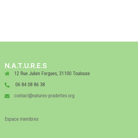
N.A.T.U.R.E.S
12 Rue Julien Forgues, 31100 Toulouse
06 84 08 86 38
contact@natures-pradettes.org
Espace membres