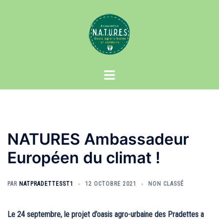
Aller
au
contenu
Ouvrir/fermer
le
menu
NATURES Ambassadeur
Européen du climat !
PAR
NATPRADETTESST1
12 OCTOBRE 2021
NON CLASSÉ
Le 24 septembre, le projet d’oasis agro-urbaine des Pradettes
a