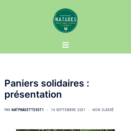
Aller
au
contenu
Ouvrir/fermer
le
menu
Paniers solidaires :
présentation
PAR
NATPRADETTESST1
14 SEPTEMBRE 2021
NON CLASSÉ